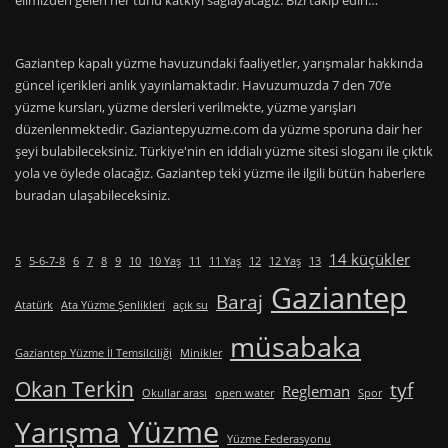
elimizden gelen her türlü katkıyı sağlayacağız. Bizi takip edin…
Gaziantep kapalı yüzme havuzundaki faaliyetler, yarışmalar hakkında
güncel içerikleri anlık yayınlamaktadır. Havuzumuzda 7 den 70’e
yüzme kursları, yüzme dersleri verilmekte, yüzme yarışları
düzenlenmektedir. Gaziantepyuzme.com da yüzme sporuna dair her
şeyi bulabileceksiniz. Türkiye'nin en iddialı yüzme sitesi sloganı ile çıktık
yola ve öylede olacağız. Gaziantep teki yüzme ile ilgili bütün haberlere
buradan ulaşabileceksiniz.
14 küçükler
5
5-6-7-8
6
7
8
9
10
10 Yaş
11
11 Yaş
12
12 Yaş
13
Gaziantep
Baraj
Atatürk
Ata Yüzme Şenlikleri
açık su
müsabaka
Gaziantep Yüzme İl Temsilciliği
Minikler
Okan Terkin
tyf
Regleman
Okullar arası
open water
Spor
Yüzme
Yarışma
Yüzme Federasyonu