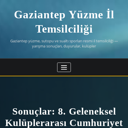
Skip
to
Gaziantep Yüzme İl
content
Temsilciliği
Gaziantep yüzme, sutopu ve sualtı sporları resmi il temsilciliği —
yarışma sonuçları, duyurular, kulüpler
Sonuçlar: 8. Geleneksel
Kulüplerarası Cumhuriyet