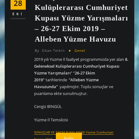
28
Kulüplerarası Cumhuriyet
EKI
Kupası Yüzme Yarışmaları
– 26-27 Ekim 2019 –
Alleben Yüzme Havuzu
By
Okan Terkin
Genel
2019 yılı Yüzme İl faaliyet programımızda yer alan
8.
Geleneksel Kulüplerarası Cumhuriyet Kupası
Yüzme Yarışmaları
” “
26-27 Ekim
2019″
tarihlerinde
“Alleben Yüzme
Havuzunda”
yapılmıştır. Toplu sonuçlar ve
puanlama ekte sunulmuştur.
Cengiz BİNGÜL
Yüzme İl Temsilcisi
SONUÇLAR VE TAKIM PUANLAMASI Yüzme Cumhuriyet
İndir
Kupası-2019