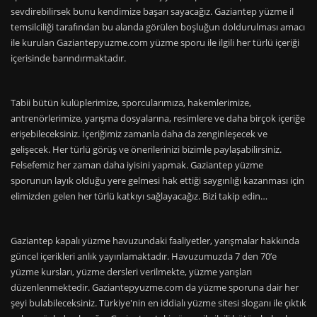
sevdirebilirsek bunu kendimize başarı sayacağız. Gaziantep yüzme il
temsilciliği tarafından bu alanda görülen boşluğun doldurulması amacı
ile kurulan Gaziantepyuzme.com yüzme sporu ile ilgili her türlü içeriği
içerisinde barındırmaktadır.
Tabii bütün kulüplerimize, sporcularımıza, hakemlerimize,
antrenörlerimize, yarışma dosyalarına, resimlere ve daha birçok içeriğe
erişebileceksiniz. İçeriğimiz zamanla daha da zenginleşecek ve
gelişecek. Her türlü görüş ve önerilerinizi bizimle paylaşabilirsiniz.
Felsefemiz her zaman daha iyisini yapmak. Gaziantep yüzme
sporunun layık olduğu yere gelmesi hak ettiği saygınlığı kazanması için
elimizden gelen her türlü katkıyı sağlayacağız. Bizi takip edin…
Gaziantep kapalı yüzme havuzundaki faaliyetler, yarışmalar hakkında
güncel içerikleri anlık yayınlamaktadır. Havuzumuzda 7 den 70’e
yüzme kursları, yüzme dersleri verilmekte, yüzme yarışları
düzenlenmektedir. Gaziantepyuzme.com da yüzme sporuna dair her
şeyi bulabileceksiniz. Türkiye'nin en iddialı yüzme sitesi sloganı ile çıktık