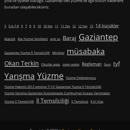
yola ve öylede olacağız. Gaziantep teki yüzme ile ilgili bütün haberlere
buradan ulaşabileceksiniz.
14 küçükler
5
5-6-7-8
6
7
8
9
10
10 Yaş
11
11 Yaş
12
12 Yaş
13
Gaziantep
Baraj
Atatürk
Ata Yüzme Şenlikleri
açık su
müsabaka
Gaziantep Yüzme İl Temsilciliği
Minikler
Okan Terkin
tyf
Regleman
Okullar arası
open water
Spor
Yüzme
Yarışma
Yüzme Federasyonu
Yüzme Hakemi 2013 seminer T.Y.F Gaziantep Yüzme İl Temsilciliği
Yüzme Yarışma Gaziantep Kulüplerarası Cumhuriyet Kupası Yarışmaları
İl Temsilciliği
Yüzme İl Temsilciliği
İl Temsilcisi
İl İçi Vize